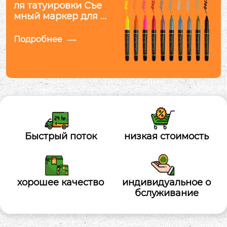
ля татуировки Съе
мный маркер для т
атуировки
Подробнее

Быстрый поток
низкая стоимость
хорошее качество
индивидуальное о
бслуживание