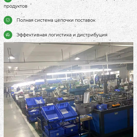
репутацию бренда и высокое признание
продуктов
потребителей.
Полная система цепочки поставок

Эффективная логистика и дистрибуция
