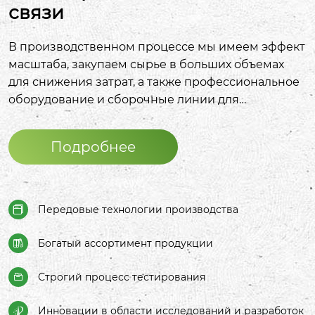
связи
В производственном процессе мы имеем эффект
масштаба, закупаем сырье в больших объемах
для снижения затрат, а также профессиональное
оборудование и сборочные линии для
обеспечения эффективного производства.
Благодаря передовым технологиям и
Подробнее
изысканному мастерству все, от формулы чернил
до дизайна кончика ручки, постоянно
оптимизируется. Что касается контроля качества,
строгие процедуры тестирования и полная
Передовые технологии производства

система обеспечения качества обеспечивают
качество продукции. Продукция богата и
Богатый ассортимент продукции

разнообразна, охватывает множество типов и
марок для удовлетворения различных
Строгий процесс тестирования

потребностей, а также может быть адаптирована
под заказ. На рынке он имеет хорошую
Инновации в области исследований и разработок
