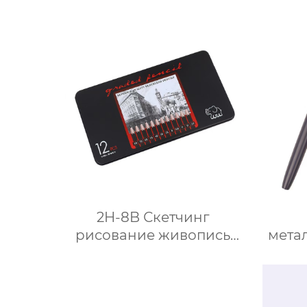
2H-8B Скетчинг
рисование живопись
мета
карандаши в железной
коробке
см
ярки
изогн