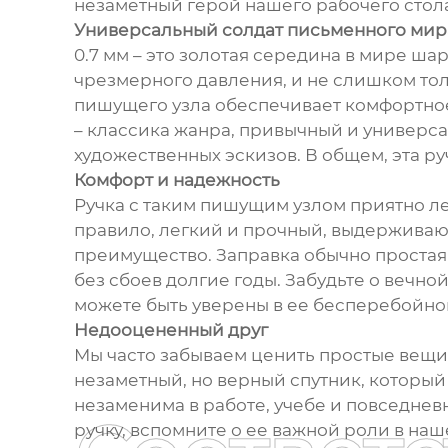
незаметный герой нашего рабочего стол
Универсальный солдат письменного мир
0.7 мм – это золотая середина в мире ш
чрезмерного давления, и не слишком тол
пишущего узла обеспечивает комфортное 
– классика жанра, привычный и универса
художественных эскизов. В общем, эта р
Комфорт и надежность
Ручка с таким пишущим узлом приятно ле
правило, легкий и прочный, выдерживаю
преимущество. Заправка обычно простая
без сбоев долгие годы. Забудьте о веч
можете быть уверены в ее бесперебойно
Недооцененный друг
Мы часто забываем ценить простые вещи, 
незаметный, но верный спутник, которы
незаменима в работе, учебе и повседневн
ручку, вспомните о ее важной роли в наш