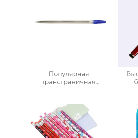
Популярная
Выс
трансграничная
б
шариковая ручка пуля 1.0
в
в красно-синей упаковке
ка