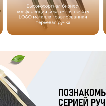
Высокосортная бизнес-
конференция рекламная печать
LOGO металла гравированная
перьевая ручка