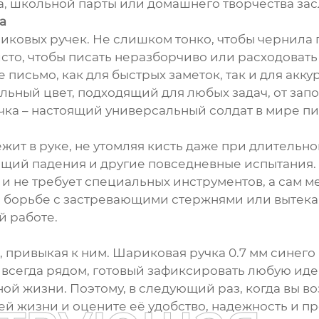
а, школьной парты или домашнего творчества зас
а
ариковых ручек. Не слишком тонко, чтобы чернила
сто, чтобы писать неразборчиво или расходоват
письмо, как для быстрых заметок, так и для акку
льный цвет, подходящий для любых задач, от зап
учка – настоящий универсальный солдат в мире пи
жит в руке, не утомляя кисть даже при длительно
щий падения и другие повседневные испытания.
 и не требует специальных инструментов, а сам 
ной борьбе с застревающими стержнями или вытек
й работе.
привыкая к ним. Шариковая ручка 0.7 мм синего ц
й всегда рядом, готовый зафиксировать любую ид
ой жизни. Поэтому, в следующий раз, когда вы воз
ей жизни и оцените её удобство, надежность и пр