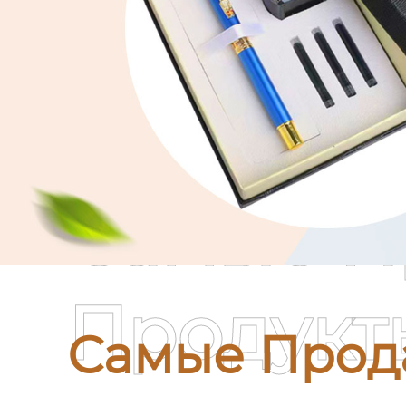
Самые П
Продукт
Самые Прод