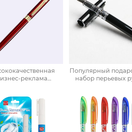
ококачественная
Популярный подар
изнес-реклама
набор перьевых р
ыгравированный
для учителя
логотип
ллиграфическая
перьевая ручка