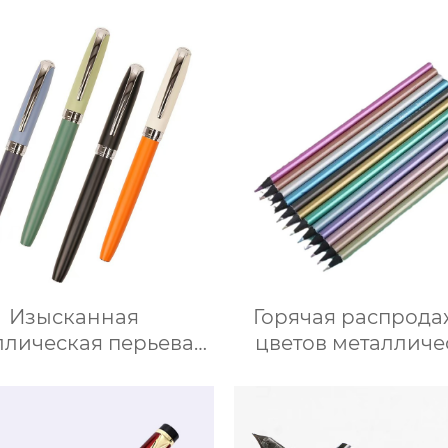
Изысканная
Горячая распрода
ллическая перьевая
цветов металличе
ручка Morandi
цветных карандаше
ешанных цветов с
рисования
м наконечником и
утым наконечником