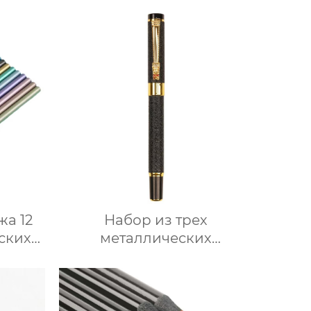
жа 12
Набор из трех
ских
металлических
й для
смесителей яркий
наконечник темный
наконечник изогнутый
наконечник набор в