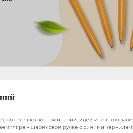
иний
ет, но сколько воспоминаний, идей и текстов зап
кземпляре – шариковой ручке с синими чернилами