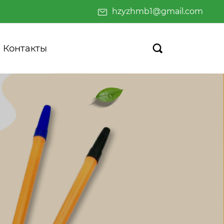
hzyzhmb1@gmail.com
Контакты
