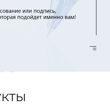
ые
кты