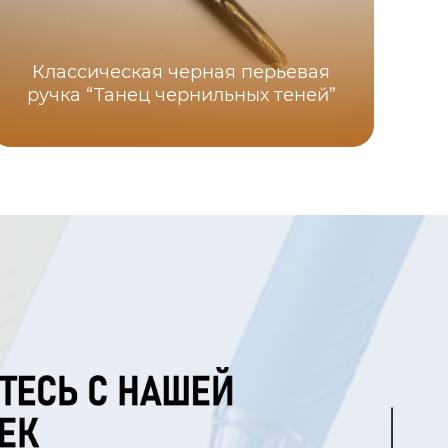
Классическая черная перьевая
ручка “Танец чернильных теней”