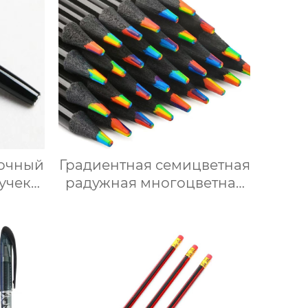
подарочной упаковке
перьевой ручки
очный
Градиентная семицветная
учек
радужная многоцветная
ручка для рисования из
черного дерева