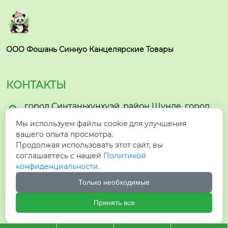
ООО Фошань Синнуо Канцелярские Товары
КОНТАКТЫ
город Синтаньхунхуэй, район Шунде, город

Фошань
Мы используем файлы cookie для улучшения
вашего опыта просмотра.

hzyzhmb1@gmail.com
Продолжая использовать этот сайт, вы
соглашаетесь с нашей
Политикой

+86-15005732903
конфиденциальности.
Только необходимые

+8615005732903
Принять все