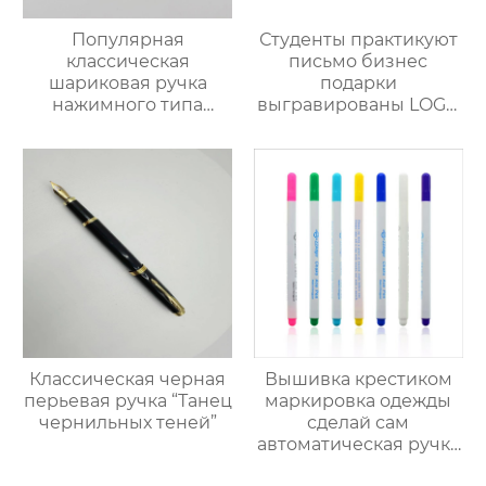
Популярная
Студенты практикуют
классическая
письмо бизнес
шариковая ручка
подарки
нажимного типа
выгравированы LOGO
черного и
бизнесперьевая
серебристого цветов
ручка
Классическая черная
Вышивка крестиком
перьевая ручка “Танец
маркировка одежды
чернильных теней”
сделай сам
автоматическая ручка
для обесцвечивания и