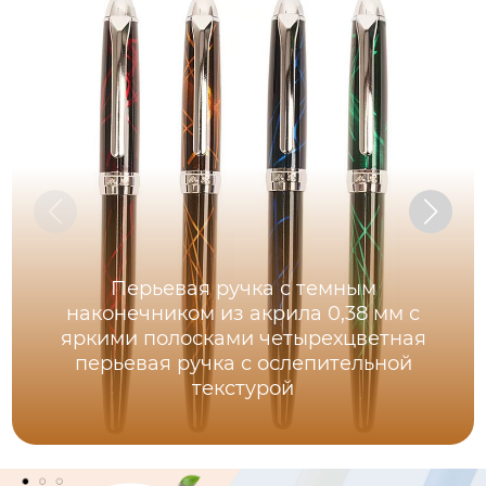
Перьевая ручка с темным
наконечником из акрила 0,38 мм с
яркими полосками четырехцветная
перьевая ручка с ослепительной
текстурой