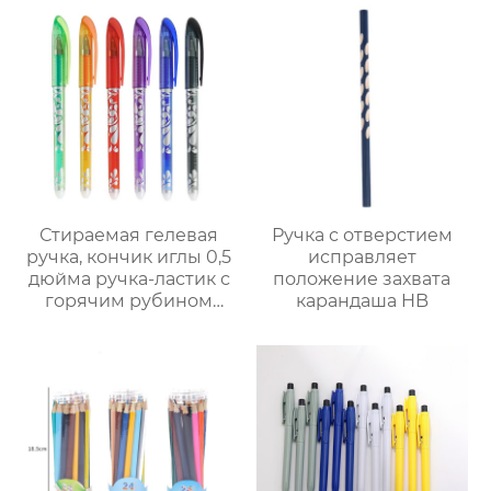
выцветания
гидролитическая
ручка
Стираемая гелевая
Ручка с отверстием
ручка, кончик иглы 0,5
исправляет
дюйма ручка-ластик с
положение захвата
горячим рубином
карандаша HB
исчезает при высокой
температуре