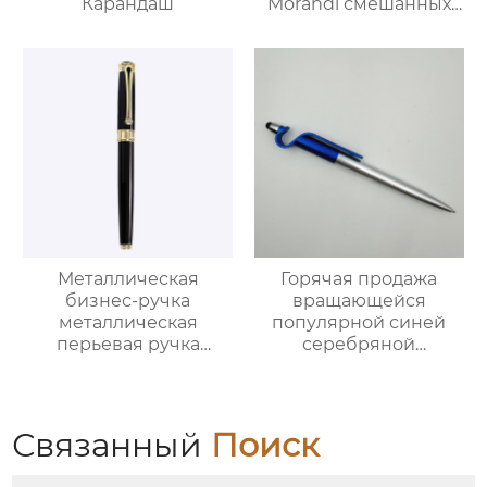
Карандаш
Morandi смешанных
цветов с ярким
наконечником и
изогнутым
наконечником
Металлическая
Горячая продажа
бизнес-ручка
вращающейся
металлическая
популярной синей
перьевая ручка
серебряной
выгравированный
шариковой ручки
логотип перьевая
ручка
Связанный
Поиск