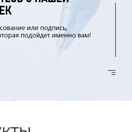
ые
кты