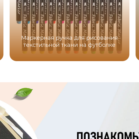
Маркерная ручка для рисования
текстильной ткани на футболке