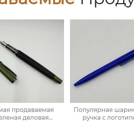
мая продаваемая
Популярная шари
еленая деловая
ручка с логоти
ллическая перьевая
популярного ст
ручка
синего цвета