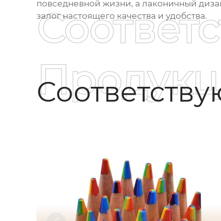
повседневной жизни, а лаконичный дизайн
Соответ
залог настоящего качества и удобства.
Продукц
Соответств