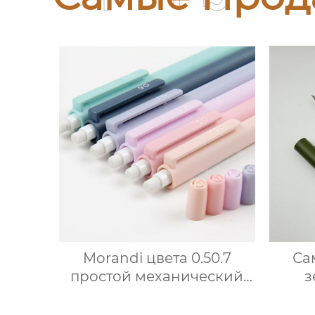
Morandi цвета 0.50.7
Са
простой механический
з
карандаш для коррекции
мета
осанки с треугольным