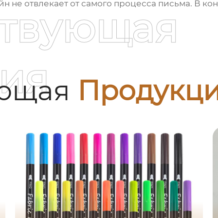
 не отвлекает от самого процесса письма. В кон
ствующая
ия
ующая
Продукц