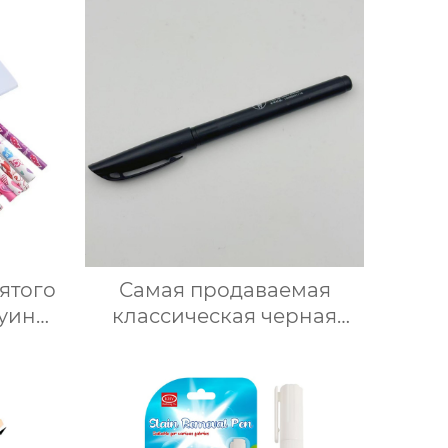
ятого
Самая продаваемая
уин
классическая черная
е
шариковая ручка с
ндаши
выдвижным верхом и
персонализируемым
логотипом