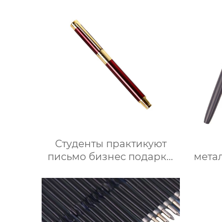
стержнем
Студенты практикуют
письмо бизнес подарки
мета
выгравированы LOGO
бизнесперьевая ручка
см
ярки
изогн