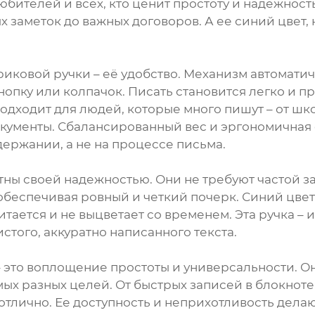
юбителей и всех, кто ценит простоту и надежност
ых заметок до важных договоров. А ее синий цвет
иковой ручки – её удобство. Механизм автоматич
пку или колпачок. Писать становится легко и при
подходит для людей, которые много пишут – от ш
кументы. Сбалансированный вес и эргономичная
держании, а не на процессе письма.
ны своей надежностью. Они не требуют частой з
обеспечивая ровный и четкий почерк. Синий цвет
тается и не выцветает со временем. Эта ручка – и
стого, аккуратно написанного текста.
 это воплощение простоты и универсальности. О
амых разных целей. От быстрых записей в блокноте
 отлично. Ее доступность и неприхотливость дел