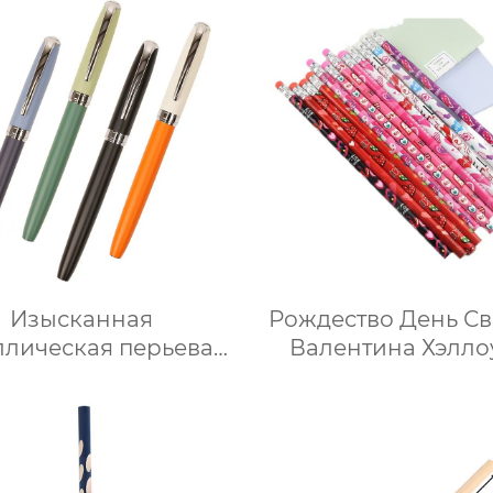
Изысканная
Рождество День Св
ллическая перьевая
Валентина Хэлло
ручка Morandi
Пасха Цветны
ешанных цветов с
мультяшные кара
м наконечником и
12 цветов
утым наконечником