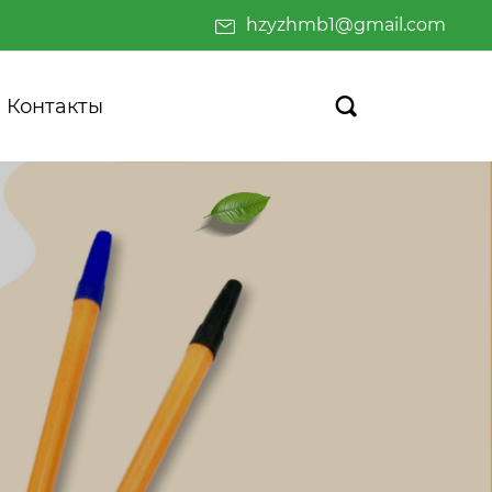
hzyzhmb1@gmail.com
Контакты
