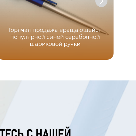
Горячая продажа вращающейся
популярной синей серебряной
шариковой ручки
р