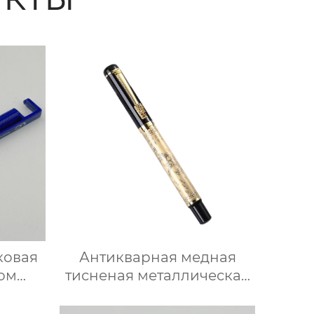
ковая
Антикварная медная
пом
тисненая металлическая
иля
перьевая ручка в форме
головы дракона