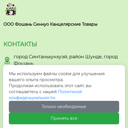
ООО Фошань Синнуо Канцелярские Товары
КОНТАКТЫ
город Синтаньхунхуэй, район Шунде, город

Фошань
Мы используем файлы cookie для улучшения

hzyzhmb1@gmail.com
вашего опыта просмотра.
Продолжая использовать этот сайт, вы
соглашаетесь с нашей
Политикой

+86-15005732903
конфиденциальности.
Только необходимые

+8615005732903
Принять все