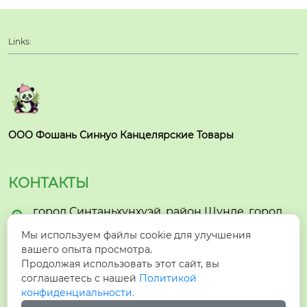
Links:
ООО Фошань Синнуо Канцелярские Товары
КОНТАКТЫ
город Синтаньхунхуэй, район Шунде, город

Фошань
Мы используем файлы cookie для улучшения
вашего опыта просмотра.

hzyzhmb1@gmail.com
Продолжая использовать этот сайт, вы
соглашаетесь с нашей
Политикой

+86-15005732903
конфиденциальности.