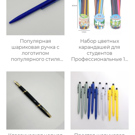
Популярная
Набор цветных
шариковая ручка с
карандашей для
логотипом
студентов
популярного стиля
Профессиональные 12
синего цвета
цветные 24 цветные
36 цветные
карандаши для
рисования