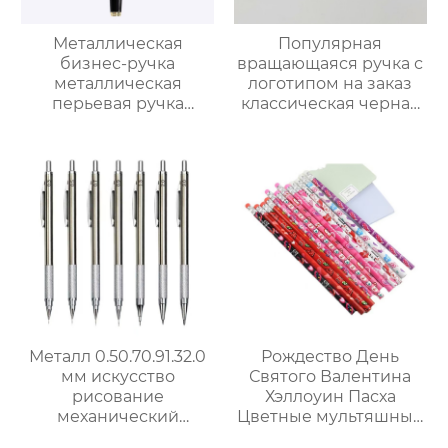
Металлическая
Популярная
бизнес-ручка
вращающаяся ручка с
металлическая
логотипом на заказ
перьевая ручка
классическая черная
выгравированный
и серебряная круглая
логотип перьевая
ручка из бисера
ручка
Металл 0.50.70.91.32.0
Рождество День
мм искусство
Святого Валентина
рисование
Хэллоуин Пасха
механический
Цветные мультяшные
автоматический
карандаши 12 цветов