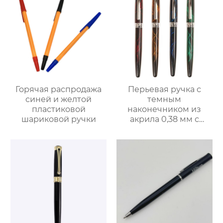
Горячая распродажа
Перьевая ручка с
синей и желтой
темным
пластиковой
наконечником из
шариковой ручки
акрила 0,38 мм с
яркими полосками
четырехцветная
перьевая ручка с
ослепительной
текстурой