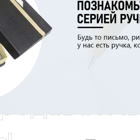
родаваем
ы