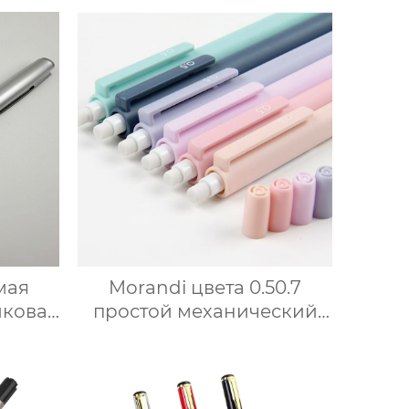
краской
мая
Morandi цвета 0.50.7
ковая
простой механический
асса
карандаш для коррекции
осанки с треугольным
стержнем