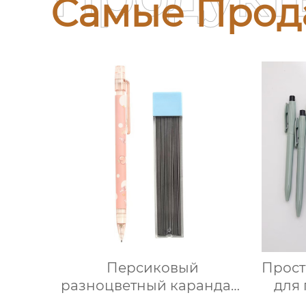
Самые Прод
Персиковый
Прост
разноцветный карандаш
для 
0,5 мм
рек