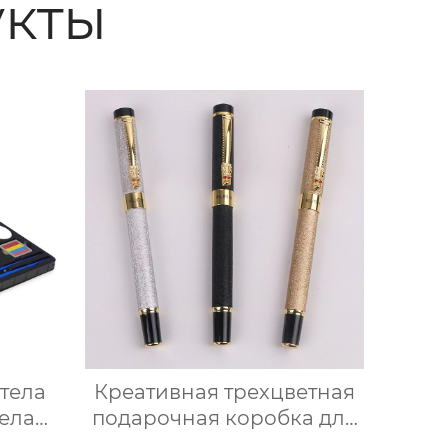
кты
 тела
Креативная трехцветная
тела
подарочная коробка для
я
перьевых ручек с кринкл-