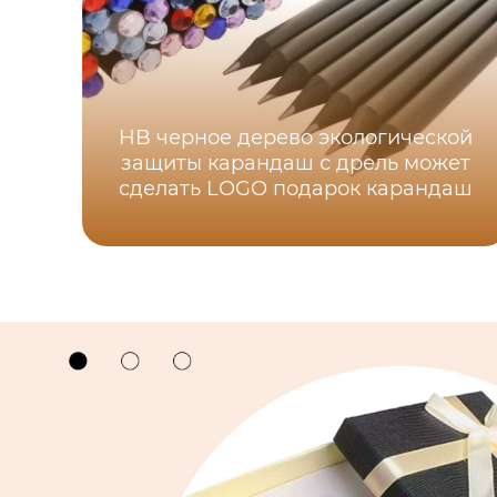
HB черное дерево экологической
защиты карандаш с дрель может
сделать LOGO подарок карандаш