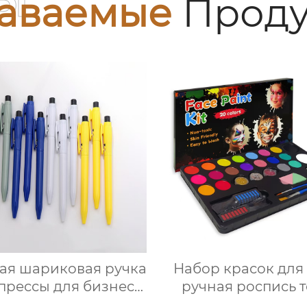
аваемые
Проду
ая шариковая ручка
Набор красок для
прессы для бизнес
ручная роспись 
лама подарок офис
материалы дл