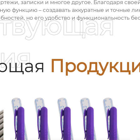
чертежи, записки и многое другое. Благодаря сво
ную функцию – создавать аккуратные и точные л
ствующая
бностей, но его удобство и функциональность бе
ия
ующая
Продукц