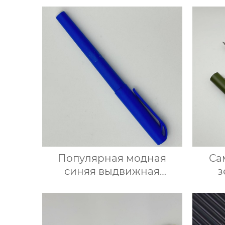
Популярная модная
Са
синяя выдвижная
з
шариковая ручка
мета