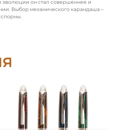
ей эволюции он стал совершеннее и
инии. Выбор механического карандаша –
сспорны.
ия