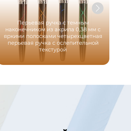
Перьевая ручка с темным
наконечником из акрила 0,38 мм с
яркими полосками четырехцветная
перьевая ручка с ослепительной
текстурой