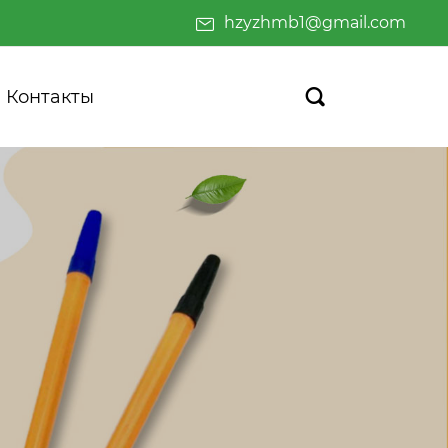
hzyzhmb1@gmail.com
Контакты
