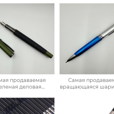
рисования
мая продаваемая
Самая продавае
еленая деловая
вращающаяся шари
ллическая перьевая
ручка премиум-кл
ручка