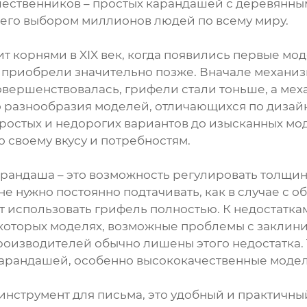
шественников – простых карандашей с деревянн
его выбором миллионов людей по всему миру.
 корнями в XIX век, когда появились первые мод
 приобрели значительно позже. Вначале механиз
вершенствовалась, грифели стали тоньше, а ме
 разнообразия моделей, отличающихся по дизайн
 простых и недорогих вариантов до изысканных м
 своему вкусу и потребностям.
рандаша – это возможность регулировать толщин
не нужно постоянно подтачивать, как в случае с
т использовать грифель полностью. К недостатк
которых моделях, возможные проблемы с заклин
оизводителей обычно лишены этого недостатка. 
карандашей, особенно высококачественные модел
 инструмент для письма, это удобный и практичн