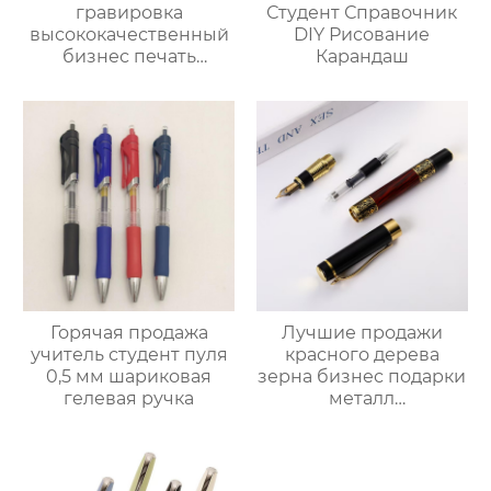
гравировка
Студент Справочник
высококачественный
DIY Рисование
бизнес печать
Карандаш
логотип реклама
перьевая ручка
Горячая продажа
Лучшие продажи
учитель студент пуля
красного дерева
0,5 мм шариковая
зерна бизнес подарки
гелевая ручка
металл
выгравированы LOGO
высокого класса
перьевой ручки