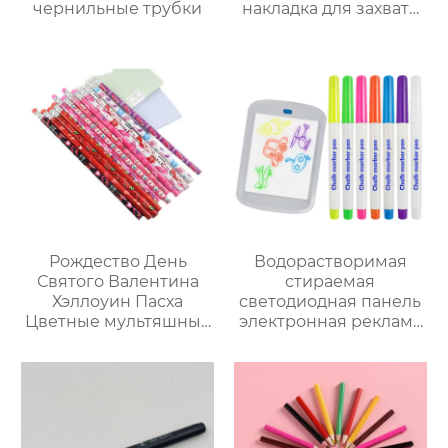
чернильные трубки
накладка для захвата
подвижного
карандаша
Рождество День
Водорастворимая
Святого Валентина
стираемая
Хэллоуин Пасха
светодиодная панель
Цветные мультяшные
электронная реклама
карандаши 12 цветов
флуоресцентный
водный мел