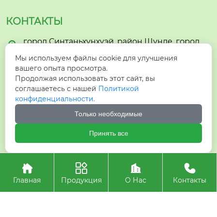
КОНТАКТЫ
город Синтаньхунхуэй, район Шунде, город

Фошань
Мы используем файлы cookie для улучшения
вашего опыта просмотра.

hzyzhmb1@gmail.com
Продолжая использовать этот сайт, вы
соглашаетесь с нашей
Политикой

+86-15005732903
конфиденциальности.
Только необходимые

+8615005732903
Принять все




Авторское право©ООО Фошань Синнуо Канцелярские
Товары
Главная
Продукция
О Нас
Контакты