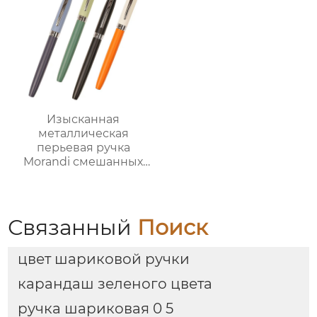
Изысканная
металлическая
перьевая ручка
Morandi смешанных
цветов с ярким
наконечником и
изогнутым
наконечником
Связанный
Поиск
цвет шариковой ручки
карандаш зеленого цвета
ручка шариковая 0 5