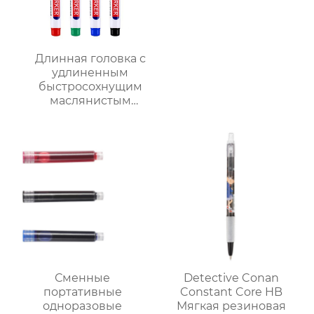
Длинная головка с
удлиненным
быстросохнущим
маслянистым
деревообрабатывающим
оборудованием для
укладки плитки в ванной
комнате маркер-маркер
Сменные
Detective Conan
портативные
Constant Core HB
одноразовые
Мягкая резиновая