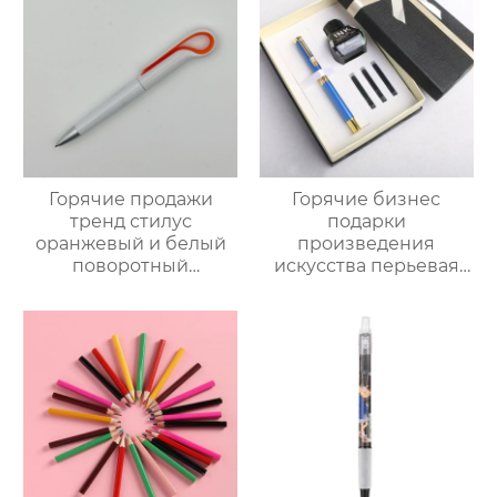
Горячие продажи
Горячие бизнес
тренд стилус
подарки
оранжевый и белый
произведения
поворотный
искусства перьевая
шариковая ручка
ручка сменные
чернила пузырь
перьевая ручка
подарочная коробка