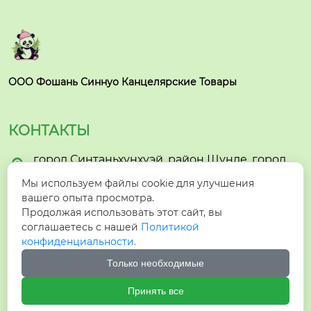
ООО Фошань Синнуо Канцелярские Товары
КОНТАКТЫ
город Синтаньхунхуэй, район Шунде, город

Фошань
Мы используем файлы cookie для улучшения
вашего опыта просмотра.

hzyzhmb1@gmail.com
Продолжая использовать этот сайт, вы
соглашаетесь с нашей
Политикой

+86-15005732903
конфиденциальности.
Только необходимые

+8615005732903
Принять все