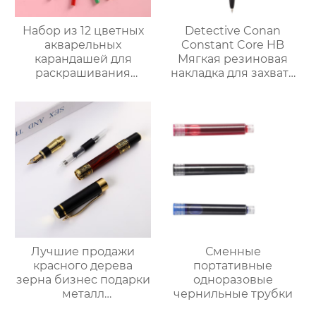
Набор из 12 цветных
Detective Conan
акварельных
Constant Core HB
карандашей для
Мягкая резиновая
раскрашивания
накладка для захвата
мультфильмов
подвижного
карандаша
Лучшие продажи
Сменные
красного дерева
портативные
зерна бизнес подарки
одноразовые
металл
чернильные трубки
выгравированы LOGO