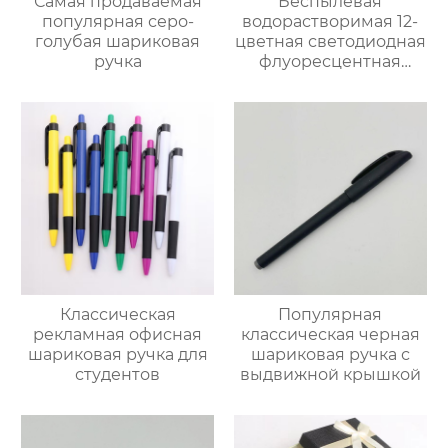
Самая продаваемая
Беспылевая
популярная серо-
водорастворимая 12-
голубая шариковая
цветная светодиодная
ручка
флуоресцентная
доска протирающая
бесследную ручку для
доски
Классическая
Популярная
рекламная офисная
классическая черная
шариковая ручка для
шариковая ручка с
студентов
выдвижной крышкой