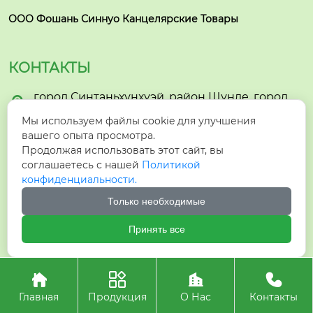
ООО Фошань Синнуо Канцелярские Товары
КОНТАКТЫ
город Синтаньхунхуэй, район Шунде, город

Фошань
Мы используем файлы cookie для улучшения
вашего опыта просмотра.

hzyzhmb1@gmail.com
Продолжая использовать этот сайт, вы
соглашаетесь с нашей
Политикой

+86-15005732903
конфиденциальности.
Только необходимые

+8615005732903
Принять все




Авторское право©ООО Фошань Синнуо Канцелярские
Товары
Главная
Продукция
О Нас
Контакты