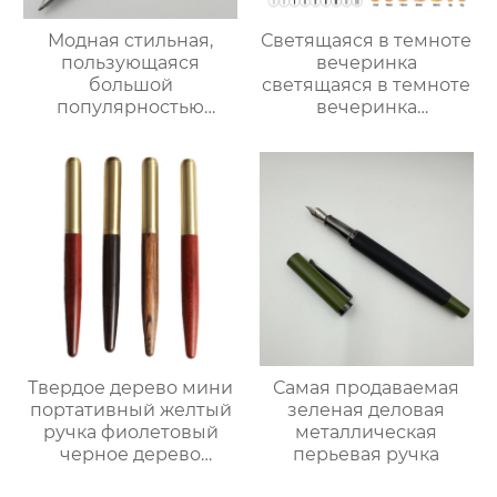
Модная стильная,
Светящаяся в темноте
пользующаяся
вечеринка
большой
светящаяся в темноте
популярностью
вечеринка
зеленая шариковая
выпускного вечера
ручка нажимного типа
Ручная роспись
граффити
флуоресцентными
красками
Твердое дерево мини
Самая продаваемая
портативный желтый
зеленая деловая
ручка фиолетовый
металлическая
черное дерево
перьевая ручка
перьевая ручка