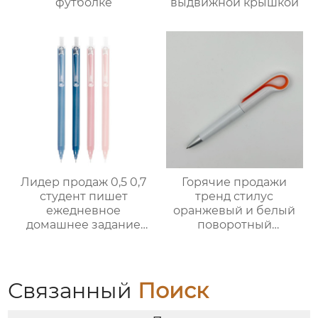
футболке
выдвижной крышкой
Лидер продаж 0,5 0,7
Горячие продажи
студент пишет
тренд стилус
ежедневное
оранжевый и белый
домашнее задание
поворотный
практика
шариковая ручка
каллиграфии
съемный
бессвинцовый
Связанный
Поиск
автоматический
карандаш с ядом